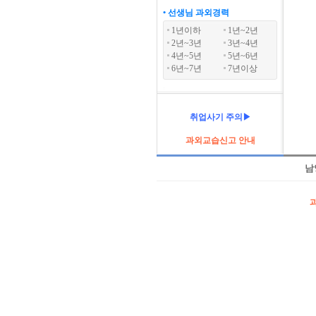
• 선생님 과외경력
1년이하
1년~2년
2년~3년
3년~4년
4년~5년
5년~6년
6년~7년
7년이상
취업사기 주의▶
과외교습신고 안내
남