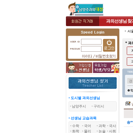
과외선생님
찾
서
* 
• 도시별 과외선생님
남양주시
구리시
• 선생님 교습과목
송*
수학
국어
과학
국사
화학
물리
논술
사회