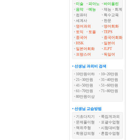
미술
피아노
바이올린
음악
예능
체능
회계
컴퓨터
특수교육
세계사
한문
영어과외
영어회화
토익
토플
TEPS
중국어
중국어회화
HSK
일본어
일본어회화
JLPT
프랑스어
독일어
• 선생님 과외비 검색
10만원이하
10~20만원
21~30만원
31~40만원
41~50만원
51~60만원
61~70만원
71~80만원
80만원이상
• 선생님 교습방법
기초다지기
쪽집게과외
문제풀이형
포괄수업형
책위주형
시험대비형
학원강의형
혼합수업형