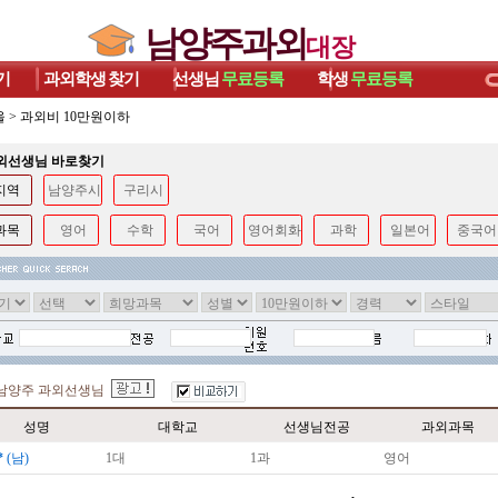
남양주과외
대장
기
과외학생
찾기
선생님
무료등록
학생
무료등록
울
>
과외비 10만원이하
과외선생님 바로찾기
지역
남양주시
구리시
과목
영어
수학
국어
영어회화
과학
일본어
중국어
남양주 과외선생님
성명
대학교
선생님전공
과외과목
*
(남)
1대
1과
영어