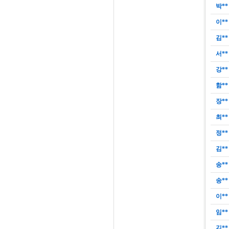
박**
이**
김**
서**
강**
함**
장**
최**
정**
김**
송**
송**
이**
임**
김**