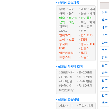
• 선생님 교습과목
수학
국어
과학
국사
이**
화학
물리
논술
사회
미술
피아노
바이올린
홍**
음악
예능
체능
회계
컴퓨터
특수교육
배**
세계사
한문
조**
영어과외
영어회화
토익
토플
TEPS
강**
중국어
중국어회화
HSK
일본어
최**
일본어회화
JLPT
프랑스어
독일어
김**
김**
• 선생님 과외비 검색
10만원이하
10~20만원
송**
21~30만원
31~40만원
김**
41~50만원
51~60만원
61~70만원
71~80만원
전**
80만원이상
김**
• 선생님 교습방법
추**
기초다지기
쪽집게과외