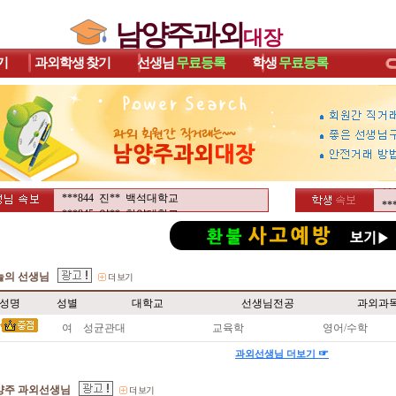
남양주과외
대장
기
과외학생
찾기
선생님
무료등록
학생
무료등록
*
*
*
*
*
*
***856 김** 성균관대학교
*
***851 서** 성균관대학교
*
***844 진** 백석대학교
*
***845 양** 한양대학교
*
***856 김** 성균관대학교
*
***851 서** 성균관대학교
*
***844 진** 백석대학교
*
***845 양** 한양대학교
늘의 선생님
*
*
성명
성별
대학교
선생님전공
과외과
*
*
여
성균관대
교육학
영어/수학
*
☞
과외선생님 더보기
*
*
*
양주 과외선생님