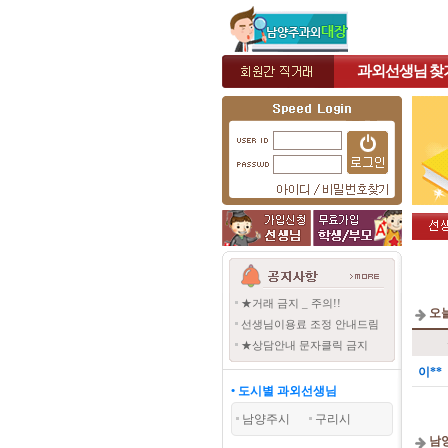
과외선생님
찾
★거래 금지 _ 주의!!
오
선생님이용료 조정 안내드림
★상담안내 문자클릭 금지
이**
• 도시별 과외선생님
남양주시
구리시
남