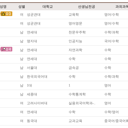
*
성명
성별
대학교
선생님전공
과외과
여
성균관대
교육학
영어/수학
여
성균관대
영어영문
영어/수학
남
연세대
천문우주학
수학/과학
남
명지대
인공지능
국어/수학
남
연세대
자연과학
수학
남
연세대
수학
수학
남
서울대
금속공
수학
남
한국외국어대
수학
수학/과학
남
1대
1
영어
남
세종대
수학통계학
수학
여
고려사이버대
실용외국어학과-..
영어
여
연세대
수학
수학/영어
여
동국대
교과교육
중국어/중국어