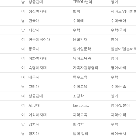
남
성균관대
TESOL/번역
영어
여
성신여자대
법학
피아노/영어회
남
건국대
수의예
수학/국어
남
서강대
수학
수학/국어
여
한국외국어대
융합인재
영어
여
동국대
일어일문학
일본어/일본어
여
이화여자대
유아교육과
영어
여
숙명여자대
가족자원경영학
영어/사회
여
대구대
특수교육
수학
남
고려대
수학교육
수학/논술
여
성균관대
조경학
영어
*
여
APU대
Environm..
영어/일본어
여
이화여자대
과학교육
과학/수학
남
경희대
한약학
수학
남
명지대
법학 철학
국어/국사