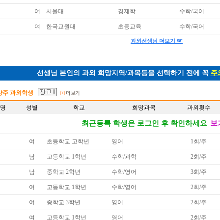
여
서울대
경제학
수학/국어
여
한국교원대
초등교육
수학/국어
☞
과외선생님 더보기
선생님 본인의 과외 희망지역/과목등을 선택하기 전에 꼭
주
양주 과외학생
명
성별
학교
희망과목
과외횟수
최근등록 학생은 로그인 후 확인하세요
보
여
초등학교 고학년
영어
1회/주
남
고등학교 1학년
수학/과학
2회/주
남
중학교 2학년
수학/영어
3회/주
여
고등학교 1학년
수학/영어
2회/주
여
중학교 3학년
영어
2회/주
여
고등학교 1학년
영어
2회/주