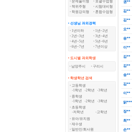
문제풀이형
포괄수업형
권**
책위주형
시험대비형
김**
학원강의형
혼합수업형
김**
• 선생님 과외경력
오**
1년이하
1년~2년
2년~3년
3년~4년
송**
4년~5년
5년~6년
6년~7년
7년이상
이**
김**
• 도시별 과외학생
김**
남양주시
구리시
송**
• 학생학년 검색
김**
고등학생
1학년
2학년
3학년
-
-
-
이**
중학생
1학년
2학년
3학년
-
-
-
맑**
초등학생
장**
저학년
고학년
-
-
유아/유치원
최**
재수생
일반인/회사원
손**