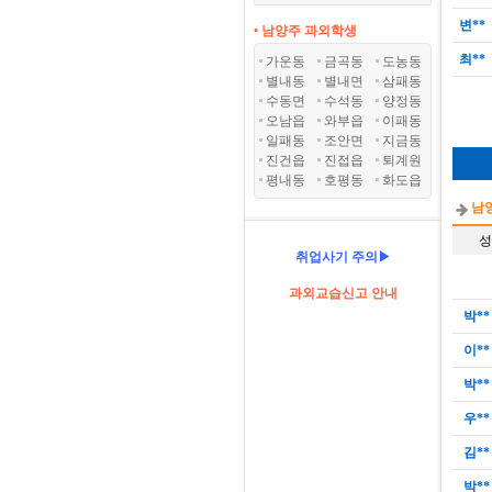
변**
• 남양주 과외학생
최**
가운동
금곡동
도농동
별내동
별내면
삼패동
수동면
수석동
양정동
오남읍
와부읍
이패동
일패동
조안면
지금동
진건읍
진접읍
퇴계원
평내동
호평동
화도읍
남
성
취업사기 주의▶
과외교습신고 안내
박**
이**
박**
우**
김**
박**