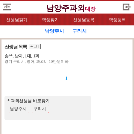
남양주과외
대장
선생님찾기
학생찾기
선생님등록
학생등록
남양주시
구리시
선생님 목록
송**, 남자, 1대, 1과
경기 구리시, 영어, 과외비 10만원이하
1
* 과외선생님 바로찾기
남양주시
구리시