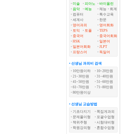
미술
피아노
바이올린
음악
예능
체능
회계
컴퓨터
특수교육
세계사
한문
영어과외
영어회화
토익
토플
TEPS
중국어
중국어회화
HSK
일본어
일본어회화
JLPT
프랑스어
독일어
• 선생님 과외비 검색
10만원이하
10~20만원
21~30만원
31~40만원
41~50만원
51~60만원
61~70만원
71~80만원
80만원이상
• 선생님 교습방법
기초다지기
쪽집게과외
문제풀이형
포괄수업형
책위주형
시험대비형
학원강의형
혼합수업형