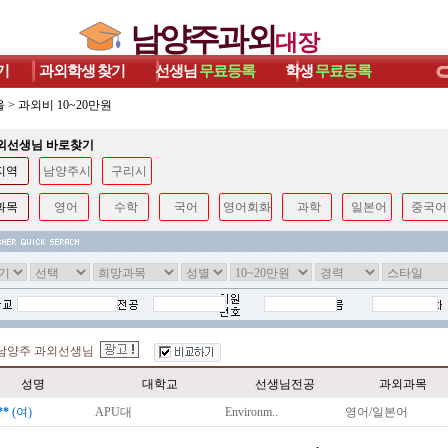
남양주과외
대장
기
과외학생
찾기
선생님
무료등록
학생
무료등록
울
>
과외비 10~20만원
과외선생님 바로찾기
지역
남양주시
구리시
과목
영어
수학
국어
영어회화
과학
일본어
중국어
남양주 과외선생님
성명
대학교
선생님전공
과외과목
**
(여)
APU대
Environm..
영어/일본어