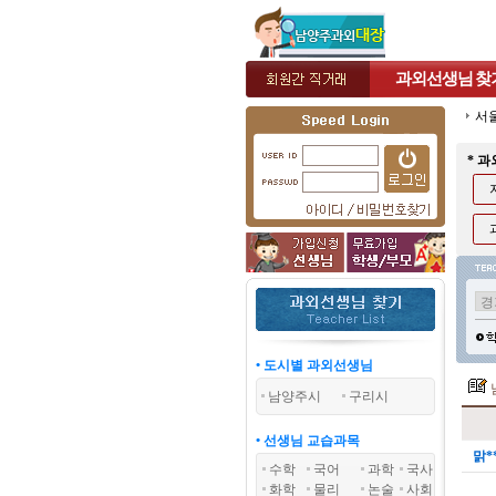
과외선생님
찾
서
* 
• 도시별 과외선생님
남양주시
구리시
• 선생님 교습과목
맑*
수학
국어
과학
국사
화학
물리
논술
사회