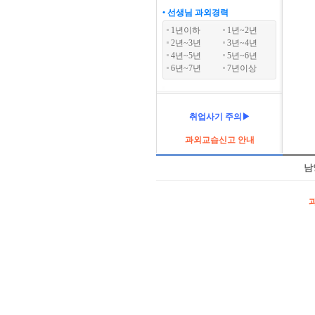
• 선생님 과외경력
1년이하
1년~2년
2년~3년
3년~4년
4년~5년
5년~6년
6년~7년
7년이상
취업사기 주의▶
과외교습신고 안내
남