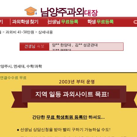
남양주과외
대장
기
과외학생
찾기
선생님
무료등록
학생
무료등록
울
>
과외비 41~50만원
> 상세내용
정** 단국대대 , 서** 성균관대
양** 한양대 , 김** 성균관대
김** 평택대 ,
정** 단국대대 , 서** 성균관대
양** 한양대 , 김** 성균관대
김** 평택대 ,
양주시, 연세대, 수학/과학
연결수수료 무료
지역 일등 과외사이트 목표!
간단한
무료 학생회원 등록만
하셔도...
● 선생님 상담신청을 받아 빨리 구하기 가능하실 수도!