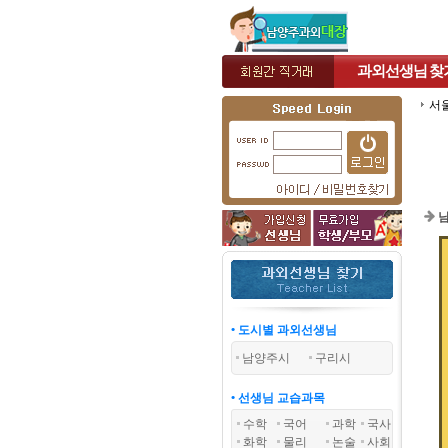
과외선생님
찾
서
남
• 도시별 과외선생님
남양주시
구리시
• 선생님 교습과목
수학
국어
과학
국사
화학
물리
논술
사회