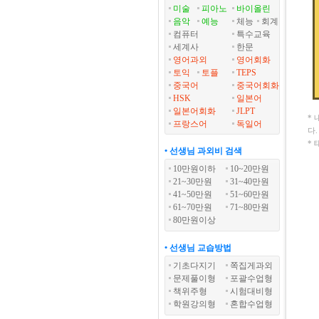
미술
피아노
바이올린
음악
예능
체능
회계
컴퓨터
특수교육
세계사
한문
영어과외
영어회화
토익
토플
TEPS
중국어
중국어회화
HSK
일본어
일본어회화
JLPT
*
프랑스어
독일어
다
*
• 선생님 과외비 검색
10만원이하
10~20만원
21~30만원
31~40만원
41~50만원
51~60만원
61~70만원
71~80만원
80만원이상
• 선생님 교습방법
기초다지기
쪽집게과외
문제풀이형
포괄수업형
책위주형
시험대비형
학원강의형
혼합수업형