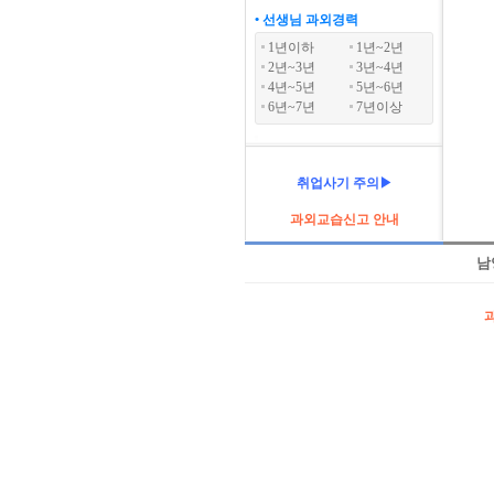
• 선생님 과외경력
1년이하
1년~2년
2년~3년
3년~4년
4년~5년
5년~6년
6년~7년
7년이상
취업사기 주의▶
과외교습신고 안내
남